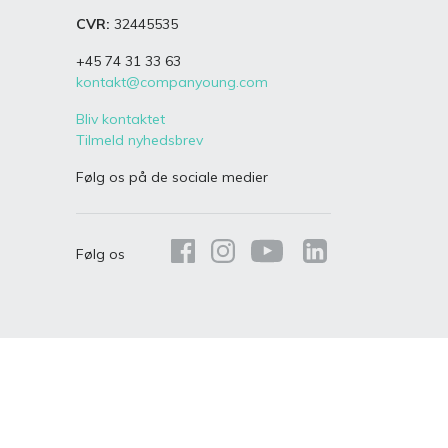
CVR:
32445535
+45 74 31 33 63
kontakt@companyoung.com
ens
Bliv kontaktet
Tilmeld nyhedsbrev
Følg os på de sociale medier
Følg os