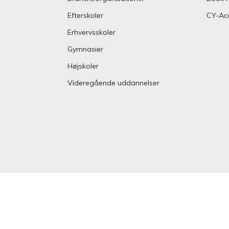
Indgå i dialo
Efterskoler
CY-Ac
Eventmanag
Erhvervsskoler
Kombiner eve
tiltrækning
Gymnasier
Højskoler
Videregående uddannelser