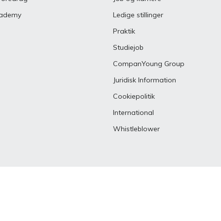
g med målgruppen
Skab en stærk pre- og onboarding
ademy
Ledige stillinger
ementsystem
Praktik
Praktikmål.dk
nthåndtering med
Skab overblik over elevens/lærling
Studiejob
praktikmål
CompanYoung Group
Juridisk Information
Cookiepolitik
International
Whistleblower