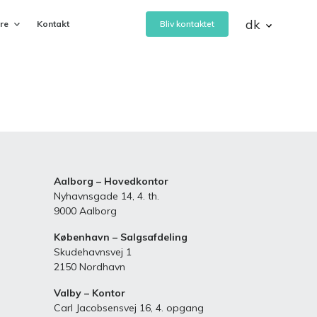
dk
ere
Kontakt
Bliv kontaktet
eVejledning
 af
Bemanding- og vejledningsservice
Aalborg – Hovedkontor
Rapid Learning Planner
Nyhavnsgade 14, 4. th.
Planlæg, nedbryd og tilrettelæg
9000 Aalborg
digitale eller blended læringsforløb
København – Salgsafdeling
Skudehavnsvej 1
CAND
2150 Nordhavn
Ansættelse af talentfulde
’
studentermedhjælpere
Valby – Kontor
Carl Jacobsensvej 16, 4. opgang