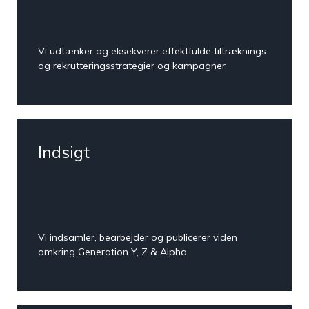
‘Student
Experience’
Vi udtænker og eksekverer effektfulde tiltræknings-
StudentCenter
og rekrutteringsstrategier og kampagner
Skab en stærk
pre- og
onboarding
Praktikmål.dk
Skab overblik over
Indsigt
elevens/lærlingens
praktikmål
Vi indsamler, bearbejder og publicerer viden
eVejledning
omkring Generation Y, Z & Alpha
Bemanding- og
vejledningsservice