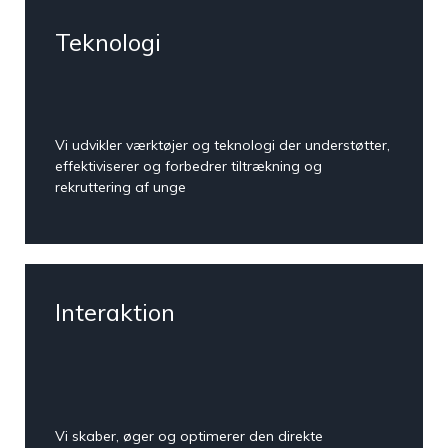
Rapid Learning
Planner
Teknologi
Planlæg, nedbryd og
tilrettelæg digitale
eller blended
læringsforløb
Vi udvikler værktøjer og teknologi der understøtter,
CAND
effektiviserer og forbedrer tiltrækning og
Ansættelse af
rekruttering af unge
talentfulde
studentermedhjælpere
Interaktion
Vi skaber, øger og optimerer den direkte