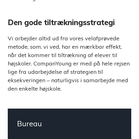
Foredrag
Eventmanagementsystem
Foredrag
Kombiner eventhåndtering
Den gode tiltrækningsstrategi
omkring
med tiltrækning
Generation
Y&Z
Vi arbejder altid ud fra vores velafprøvede
metode, som, vi ved, har en mærkbar effekt,
når det kommer til tiltrækning af elever til
Jobportal
højskoler. CompanYoung er med på hele rejsen
En komplet
lige fra udarbejdelse af strategien til
jobportals motor til
drift af jobportaler
eksekveringen – naturligvis i samarbejde med
den enkelte højskole.
Talenthub.io
Mål og optimer din
Candidate
Experience
Bureau
StudentPulse
Forbedre jeres