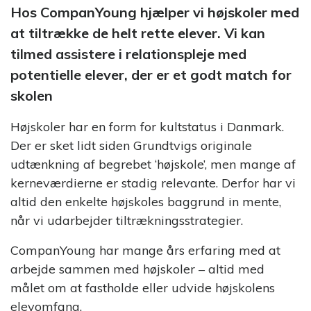
Strategi &
på YouTube
Hos CompanYoung hjælper vi højskoler med
Digitalisering
at tiltrække de helt rette elever. Vi kan
Opnå
forretningsmæssig
tilmed assistere i relationspleje med
Brancheorganisationer
succes via strategi og
potentielle elever, der er et godt match for
digitalisering
Email Marketing System
skolen
Øg konverteringen med E-
mail Marketing
Højskoler har en form for kultstatus i Danmark.
Efterskoler
Der er sket lidt siden Grundtvigs originale
Rekrutteringssystem
udtænkning af begrebet ‘højskole’, men mange af
Effektiv håndtering af
Erhvervsskoler
Unges Valg
ansøgninger
kerneværdierne er stadig relevante. Derfor har vi
af
altid den enkelte højskoles baggrund in mente,
Uddannelse
Gymnasier
Tilmeldingssystem
©
når vi udarbejder tiltrækningsstrategier.
Effektiv håndtering af
Danmarks
tilmeldinger
største
Højskoler
CompanYoung har mange års erfaring med at
analyse om
arbejde sammen med højskoler – altid med
unges valg
Chat- & Samtalesystem
Videregående uddannelser
af
målet om at fastholde eller udvide højskolens
Indgå i dialog med
uddannelse
målgruppen
elevomfang.