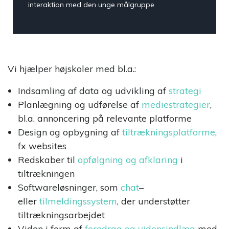
interaktion med den unge målgruppe
Vi hjælper højskoler med bl.a.:
Indsamling af data og udvikling af
strategi
Planlægning og udførelse af
mediestrategier
,
bl.a. annoncering på relevante platforme
Design og opbygning af
tiltrækningsplatforme
,
fx websites
Redskaber til
opfølgning og afklaring
i
tiltrækningen
Softwareløsninger, som
chat
–
eller
tilmeldingssystem
, der understøtter
tiltrækningsarbejdet
Viden i form af
foredrag og vidensindlæg
med