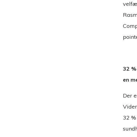
velfæ
Rasmu
Compa
point
32 % 
en m
Der e
Viden
32 % 
sundh