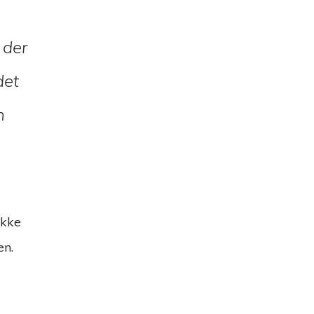
 der
det
n
ikke
en.