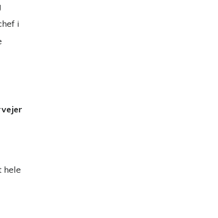
g
hef i
e
rvejer
t hele