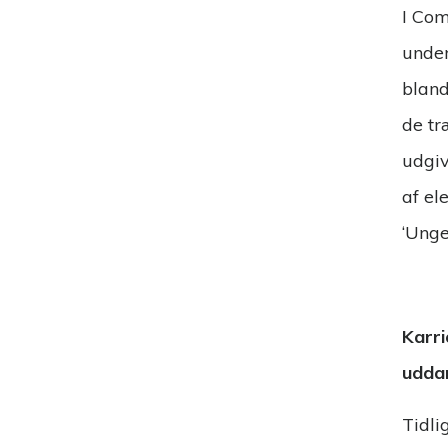
I Com
under
bland
de tr
udgiv
af el
‘Unge
Karri
udda
Tidli