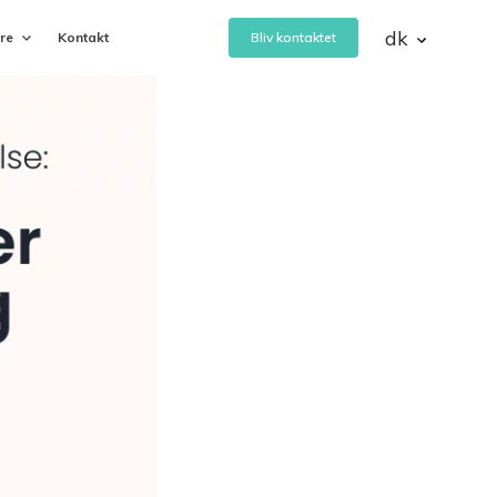
dk
ere
Kontakt
Bliv kontaktet
eVejledning
 af
Bemanding- og vejledningsservice
Rapid Learning Planner
Planlæg, nedbryd og tilrettelæg
digitale eller blended læringsforløb
CAND
Ansættelse af talentfulde
’
studentermedhjælpere