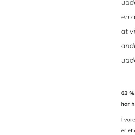
udd
en 
at v
andr
udd
63 % 
har h
I vor
er et