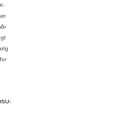
X-
ser
når
igt
valg
for
SOSU-