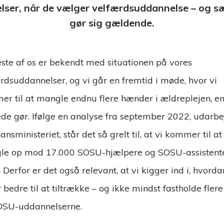
lser, når de vælger velfærdsuddannelse – og sæ
gør sig gældende.
este af os er bekendt med situationen på vores
rdsuddannelser, og vi går en fremtid i møde, hvor vi
r til at mangle endnu flere hænder i ældreplejen, en
ede gør. Ifølge en analyse fra september 2022, udarbe
ansministeriet, står det så grelt til, at vi kommer til at
le op mod 17.000 SOSU-hjælpere og SOSU-assistente
 Derfor er det også relevant, at vi kigger ind i, hvorda
r bedre til at tiltrække – og ikke mindst fastholde fler
OSU-uddannelserne.