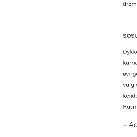
drøm
SOSU
Dykke
karri
øvrig
valg 
kende
Rasmu
– Ad