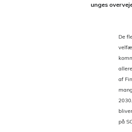
unges overveje
De fl
velfæ
komme
aller
af Fin
mang
2030.
blive
på S