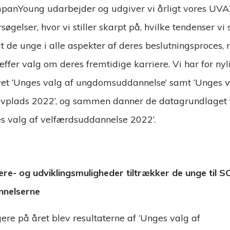
panYoung udarbejder og udgiver vi årligt vores UVA
søgelser, hvor vi stiller skarpt på, hvilke tendenser vi 
t de unge i alle aspekter af deres beslutningsproces, 
æffer valg om deres fremtidige karriere. Vi har for nyl
et ‘Unges valg af ungdomsuddannelse’ samt ‘Unges 
evplads 2022’, og sammen danner de datagrundlaget 
s valg af velfærdsuddannelse 2022’.
ere- og udviklingsmuligheder tiltrækker de unge til 
nnelserne
gere på året blev resultaterne af ‘Unges valg af