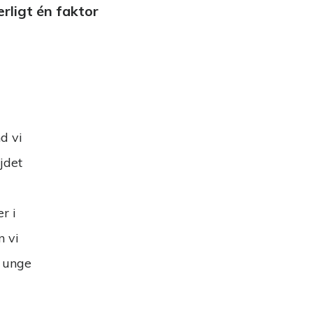
rligt én faktor
d vi
jdet
r i
n vi
e unge