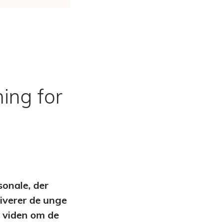
ens
ning for
onale, der
tiverer de unge
te viden om de