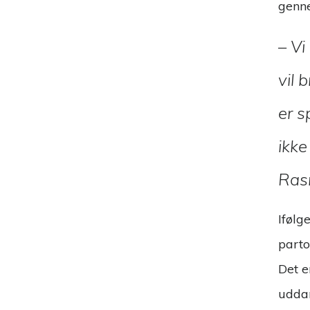
genn
– Vi
vil 
er 
ikke
Ras
Ifølg
parto
Det e
uddan