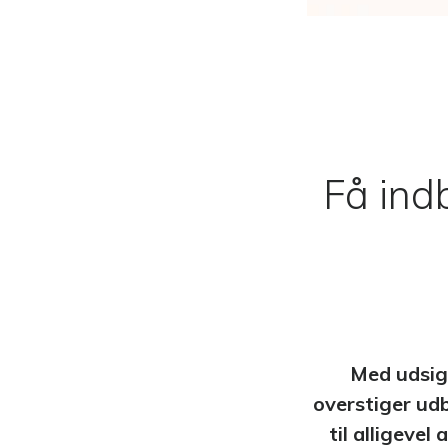
Indgå i dialo
Eventmanag
Kombiner eve
tiltrækning
Få indb
Med udsig
overstiger udb
til alligevel