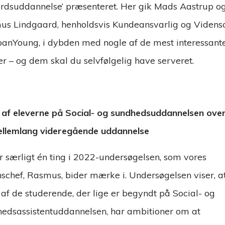
rdsuddannelse’ præsenteret. Her gik Mads Aastrup o
s Lindgaard, henholdsvis Kundeansvarlig og Vidensc
nYoung, i dybden med nogle af de mest interessant
er – og dem skal du selvfølgelig have serveret.
af eleverne på Social- og sundhedsuddannelsen ove
ellemlang videregående uddannelse
r særligt én ting i 2022-undersøgelsen, som vores
schef, Rasmus, bider mærke i. Undersøgelsen viser, a
af de studerende, der lige er begyndt på Social- og
edsassistentuddannelsen, har ambitioner om at