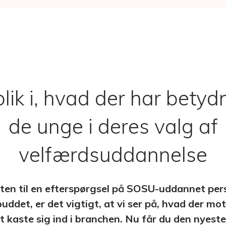
g med målgruppen
Skab en stærk pre- og onboarding
ementsystem
Praktikmål.dk
nthåndtering med
Skab overblik over elevens/lærling
praktikmål
lik i, hvad der har betyd
de unge i deres valg af
velfærdsuddannelse
ten til en efterspørgsel på SOSU-uddannet pers
uddet, er det vigtigt, at vi ser på, hvad der mo
 at kaste sig ind i branchen. Nu får du den nyes